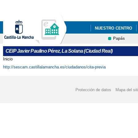
Pa
co
pri
NUESTRO CENTRO
Papás
PROYECTOS
CEIP Javier Paulino Pérez, La Solana (Ciudad Real)
Inicio
Se encuentra usted aquí
http://sescam.castillalamancha.es/ciudadanos/cita-previa
Protección de datos
Mapa del sit